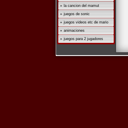
la cancion del mamut
juegos de sonic
juegos videos etc de mario
animaciones
juegos para 2 jugadores