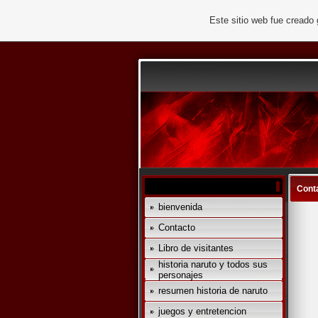
Este sitio web fue creado
Cont
bienvenida
Contacto
Libro de visitantes
historia naruto y todos sus
personajes
resumen historia de naruto
juegos y entretencion