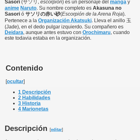
Sasori
(サソリ,
escorpión
) es un personaje del
manga
y
anime
Naruto
. Su nombre completo es
Akasuna no
Sasori
ó
サソリの赤い砂
(
Escorpión de la Arena Roja
).
Pertenece a la
Organización Akatsuki
. Lleva el anillo 玉
(Jade), en el dedo pulgar izquierdo. Su compañero es
Deidara
, aunque antes estuvo con
Orochimaru
, cuando
este todavia estaba en la organización.
Contenido
[
ocultar
]
1
Descripción
2
Habilidades
3
Historia
4
Marionetas
Descripción
[
editar
]