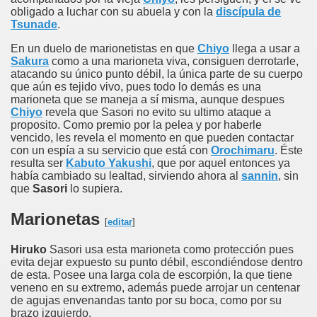
obligado a luchar con su abuela y con la
discípula de
Tsunade
.
En un duelo de marionetistas en que
Chiyo
llega a usar a
Sakura
como a una marioneta viva, consiguen derrotarle,
atacando su único punto débil, la única parte de su cuerpo
que aún es tejido vivo, pues todo lo demás es una
marioneta que se maneja a sí misma, aunque despues
Chiyo
revela que Sasori no evito su ultimo ataque a
proposito. Como premio por la pelea y por haberle
vencido, les revela el momento en que pueden contactar
con un espía a su servicio que está con
Orochimaru
. Éste
resulta ser
Kabuto Yakushi
, que por aquel entonces ya
había cambiado su lealtad, sirviendo ahora al
sannin
, sin
que
Sasori
lo supiera.
Marionetas
[
editar
]
Hiruko
Sasori usa esta marioneta como protección pues
evita dejar expuesto su punto débil, escondiéndose dentro
de esta. Posee una larga cola de escorpión, la que tiene
veneno en su extremo, además puede arrojar un centenar
de agujas envenandas tanto por su boca, como por su
brazo izquierdo.