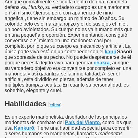
Aunque normalmente se oculta dentro de una marioneta
defensiva,
Hiruko
, su verdadero cuerpo es una marioneta
en sí mismo. Ojeroso pero con apariencia de niño
angelical, tiene sin embargo un mínimo de 30 años. Su
color de pelo es el naranja rojizo y el de sus ojos el miel,
un poco avioletados. Su cuerpo no es ya humano más que
en una pequeña proporción. Experimentando, consiguió
convertirse a sí mismo en una marioneta casi por
completo, por lo que su cuerpo es mecánico y artificial. La
única parte viva está en un contenedor con el
kanji
Sasori
que sobresale de su pecho. No puede desprenderse de él
porque necesita tejido vivo para generar
chakra
, aunque
su verdadero objetivo era convertirse por completo en una
marioneta y así garantizarse la inmortalidad. Al ser el
artificial, esta dividido en piezas, además de tener
múltiples trampas ocultas. En cuanto su personalidad, es
soberbio, elegante y cruel.
Habilidades
[
editar
]
Es un experto marionetista, diseñador de las principales
marionetas de combate del
País del Viento
, como las que
usa
Kankurō
. Tiene una habilidad especial para convertir
a seres humanos en marionetas, llamadas
marionetas