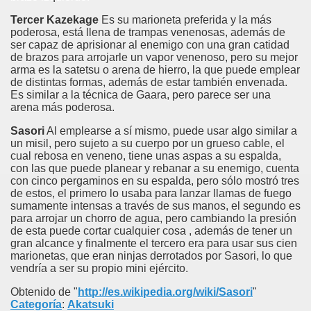
Tercer Kazekage
Es su marioneta preferida y la más
poderosa, está llena de trampas venenosas, además de
ser capaz de aprisionar al enemigo con una gran catidad
de brazos para arrojarle un vapor venenoso, pero su mejor
arma es la satetsu o arena de hierro, la que puede emplear
de distintas formas, además de estar también envenada.
Es similar a la técnica de Gaara, pero parece ser una
arena más poderosa.
Sasori
Al emplearse a sí mismo, puede usar algo similar a
un misil, pero sujeto a su cuerpo por un grueso cable, el
cual rebosa en veneno, tiene unas aspas a su espalda,
con las que puede planear y rebanar a su enemigo, cuenta
con cinco pergaminos en su espalda, pero sólo mostró tres
de estos, el primero lo usaba para lanzar llamas de fuego
sumamente intensas a través de sus manos, el segundo es
para arrojar un chorro de agua, pero cambiando la presión
de esta puede cortar cualquier cosa , además de tener un
gran alcance y finalmente el tercero era para usar sus cien
marionetas, que eran ninjas derrotados por Sasori, lo que
vendría a ser su propio mini ejército.
Obtenido de "
http://es.wikipedia.org/wiki/Sasori
"
Categoría
:
Akatsuki