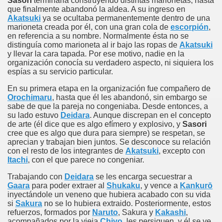
Sasori
terminaria construyendo distintas marionetas, hasta
que finalmente abandonó la aldea. A su ingreso en
Akatsuki
ya se ocultaba permanentemente dentro de una
marioneta creada por él, con una gran cola de
escorpión
,
en referencia a su nombre. Normalmente ésta no se
distinguía como marioneta al ir bajo las ropas de
Akatsuki
y llevar la cara tapada. Por ese motivo, nadie en la
organización conocía su verdadero aspecto, ni siquiera los
espías a su servicio particular.
En su primera etapa en la organización fue compañero de
Orochimaru
, hasta que él les abandonó, sin embargo se
sabe de que la pareja no congeniaba. Desde entonces, a
su lado estuvo
Deidara
. Aunque discrepan en el concepto
de arte (él dice que es algo efímero y explosivo, y
Sasori
cree que es algo que dura para siempre) se respetan, se
aprecian y trabajan bien juntos. Se desconoce su relación
con el resto de los integrantes de
Akatsuki
, excepto con
Itachi
, con el que parece no congeniar.
Trabajando con
Deidara
se les encarga secuestrar a
Gaara
para poder extraer al
Shukaku
, y vence a
Kankurō
inyectándole un veneno que hubiera acabado con su vida
si
Sakura
no se lo hubiera extraido. Posteriormente, estos
refuerzos, formados por
Naruto
, Sakura y
Kakashi
,
acompañados por la vieja
Chiyo
, les persiguen, y él se ve