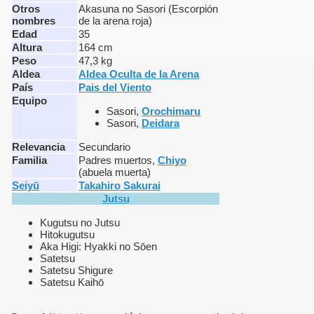
Otros
Akasuna no Sasori (Escorpión
nombres
de la arena roja)
Edad
35
Altura
164 cm
Peso
47,3 kg
Aldea
Aldea Oculta de la Arena
País
Pais del Viento
Equipo
Sasori,
Orochimaru
Sasori,
Deidara
Relevancia
Secundario
Familia
Padres muertos,
Chiyo
(abuela muerta)
Seiyū
Takahiro Sakurai
Jutsu
Kugutsu no Jutsu
Hitokugutsu
Aka Higi: Hyakki no Sōen
Satetsu
Satetsu Shigure
Satetsu Kaihō