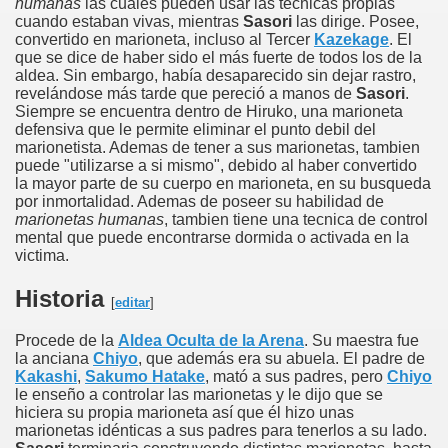
humanas
las cuales pueden usar las técnicas propias
cuando estaban vivas, mientras
Sasori
las dirige. Posee,
convertido en marioneta, incluso al Tercer
Kazekage
. El
que se dice de haber sido el más fuerte de todos los de la
aldea. Sin embargo, había desaparecido sin dejar rastro,
revelándose más tarde que pereció a manos de
Sasori
.
Siempre se encuentra dentro de Hiruko, una marioneta
defensiva que le permite eliminar el punto debil del
marionetista. Ademas de tener a sus marionetas, tambien
puede "utilizarse a si mismo", debido al haber convertido
la mayor parte de su cuerpo en marioneta, en su busqueda
por inmortalidad. Ademas de poseer su habilidad de
marionetas humanas
, tambien tiene una tecnica de control
mental que puede encontrarse dormida o activada en la
victima.
Historia
[
editar
]
Procede de la
Aldea Oculta de la Arena
. Su maestra fue
la anciana
Chiyo
, que además era su abuela. El padre de
Kakashi
,
Sakumo Hatake
, mató a sus padres, pero
Chiyo
le enseño a controlar las marionetas y le dijo que se
hiciera su propia marioneta así que él hizo unas
marionetas idénticas a sus padres para tenerlos a su lado.