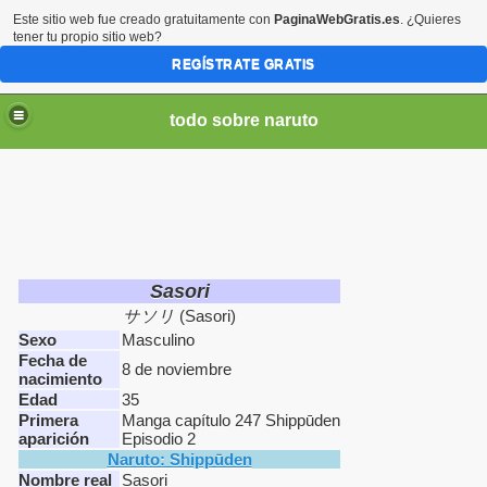
Este sitio web fue creado gratuitamente con
PaginaWebGratis.es
. ¿Quieres
tener tu propio sitio web?
REGÍSTRATE GRATIS
todo sobre naruto
Sasori
najes
サソリ
(Sasori)
Sexo
Masculino
Fecha de
8 de noviembre
nacimiento
Edad
35
Primera
Manga capítulo 247 Shippūden
aparición
Episodio 2
Naruto: Shippūden
Nombre real
Sasori